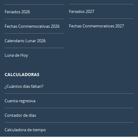
26
27
28
29
30
01
02
Feriados 2027
Feriados 2026
Fechas Conmemorativas 2027
03
04
05
06
07
08
09
Fechas Conmemorativas 2026
MENGUANTE
Calendario Lunar 2026
10
11
12
13
14
15
16
Luna de Hoy
NUEVA
17
18
19
20
21
22
23
CALCULADORAS
CRECIENTE
24
25
26
27
28
29
30
¿Cuántos días faltan?
LLENA
31
1
2
3
4
5
6
Cuenta regresiva
Contador de días
AGOSTO 1977
Calculadora de tiempo