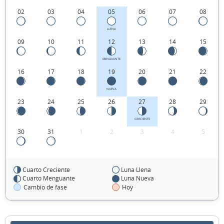
02
03
04
05
06
07
08
LLENA
09
10
11
12
13
14
15
MENGUANTE
16
17
18
19
20
21
22
NUEVA
23
24
25
26
27
28
29
CRECIENTE
30
31
1
2
3
4
5
Cuarto Creciente
Luna Llena
FEBRERO 1977
Cuarto Menguante
Luna Nueva
Cambio de fase
Hoy
Dom
Lun
Mar
Mié
Jue
Vie
Sáb
30
31
01
02
03
04
05