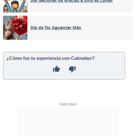
Día Nacional de Gracias a Dios es Lunes
03
04
05
06
07
08
09
Día de No Aguantar Más
LLENA
10
11
12
13
14
15
16
MENGUANTE
17
18
19
20
21
22
23
¿Cómo fue tu experiencia con Calendarr?
NUEVA
24
25
26
27
28
29
30
CRECIENTE
1
2
3
4
5
6
7
MAYO 1977
Dom
Lun
Mar
Mié
Jue
Vie
Sáb