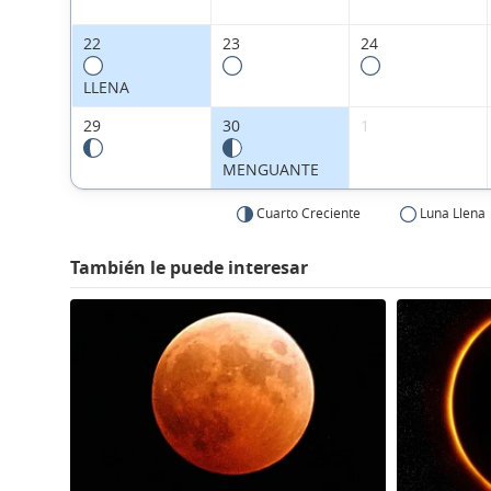
22
23
24
LLENA
29
30
1
MENGUANTE
Cuarto Creciente
Luna Llena
También le puede interesar