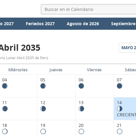
io 2027
Feriados 2027
Agosto de 2026
Septiembre
Abril 2035
MAYO
2
Calendario
rio Lunar Abril 2035 de Perú.
Lunar
Miércoles
Jueves
Viernes
Sába
Abril
04
05
06
07
2035
de
11
12
13
14
Perú.
CRECIEN
18
19
20
21