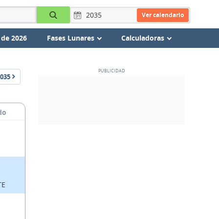
Ver calendario
 de 2026
Fases Lunares
Calculadoras
035
do
TE