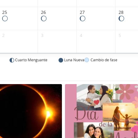
25
26
27
28
2
3
4
5
Cuarto Menguante
Luna Nueva
Cambio de fase