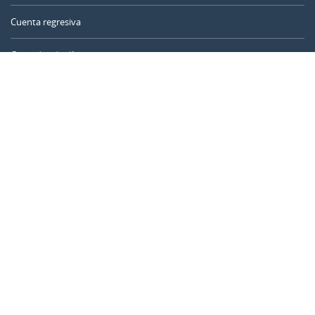
Cuenta regresiva
Contador de días
Calculadora de tiempo
Día del año
Calculadora de edad
Temporizador online
CALENDARR.COM
Sobre nosotros
Privacidad