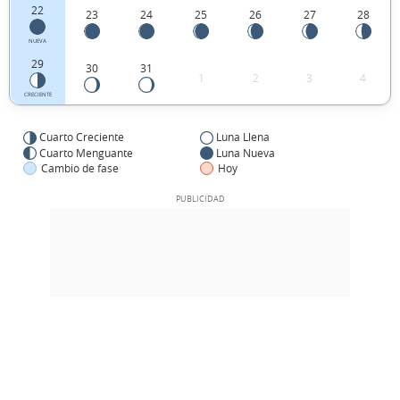
22
23
24
25
26
27
28
NUEVA
29
30
31
1
2
3
4
CRECIENTE
Cuarto Creciente
Luna Llena
Cuarto Menguante
Luna Nueva
Cambio de fase
Hoy