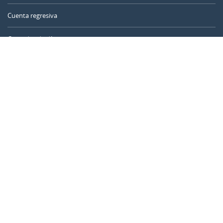
Cuenta regresiva
Contador de días
Calculadora de tiempo
Día del año
Calculadora de edad
Temporizador online
CALENDARR.COM
Sobre nosotros
Privacidad