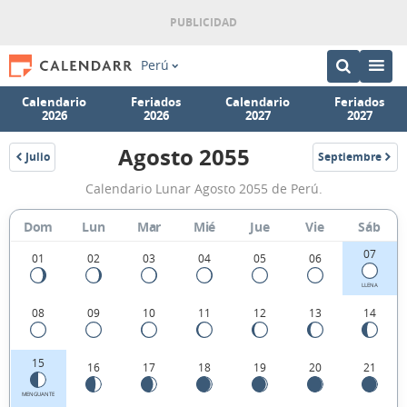
Perú
Calendario
Feriados
Calendario
Feriados
2026
2026
2027
2027
Agosto 2055
Julio
Septiembre
2055
2055
Calendario
Calendario Lunar Agosto 2055 de Perú.
Lunar
Agosto
Dom
Lun
Mar
Mié
Jue
Vie
Sáb
2055
07
01
02
03
04
05
06
de
LLENA
Perú.
08
09
10
11
12
13
14
15
16
17
18
19
20
21
MENGUANTE