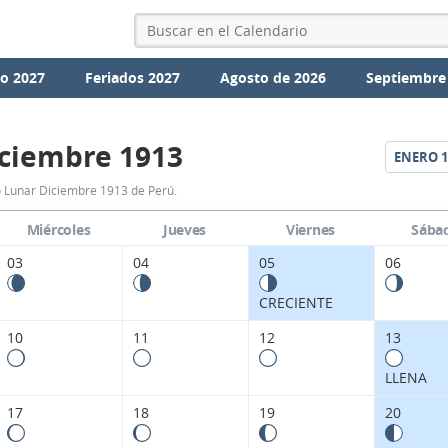
io 2027
Feriados 2027
Agosto de 2026
Septiembre
ciembre 1913
ENERO
1
Calendario
 Lunar Diciembre 1913 de Perú.
Lunar
Miércoles
Jueves
Viernes
Sába
Diciembre
03
04
05
06
1913
CRECIENTE
de
10
11
12
13
Perú.
LLENA
17
18
19
20