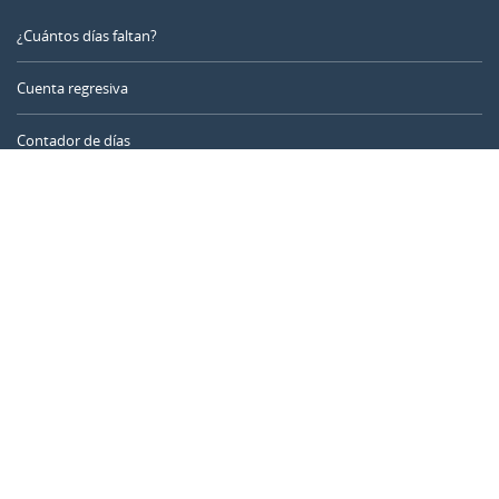
¿Cuántos días faltan?
Cuenta regresiva
Contador de días
Calculadora de tiempo
Día del año
Calculadora de edad
Temporizador online
CALENDARR.COM
Sobre nosotros