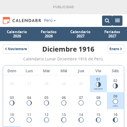
Perú
Calendario
Feriados
Calendario
Feriados
2026
2026
2027
2027
Diciembre 1916
Noviembre
Enero
1916
1917
Calendario
Calendario Lunar Diciembre 1916 de Perú.
Lunar
Diciembre
Dom
Lun
Mar
Mié
Jue
Vie
Sáb
1916
01
02
26
27
28
29
30
de
CRECIENTE
Perú.
09
03
04
05
06
07
08
LLENA
10
11
12
13
14
15
16