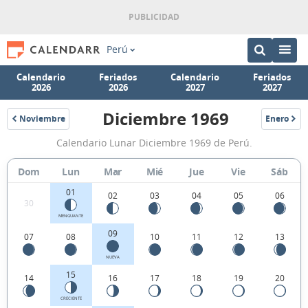
Perú
Calendario
Feriados
Calendario
Feriados
2026
2026
2027
2027
Diciembre 1969
Noviembre
Enero
1969
1970
Calendario
Calendario Lunar Diciembre 1969 de Perú.
Lunar
Diciembre
Dom
Lun
Mar
Mié
Jue
Vie
Sáb
1969
01
02
03
04
05
06
30
de
MENGUANTE
Perú.
09
07
08
10
11
12
13
NUEVA
15
14
16
17
18
19
20
CRECIENTE