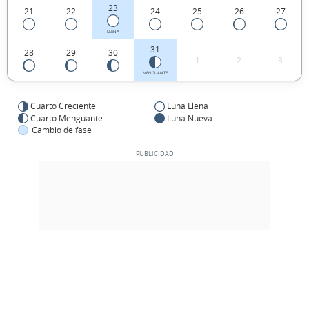
23
21
22
24
25
26
27
LLENA
31
28
29
30
1
2
3
MENGUANTE
Cuarto Creciente
Luna Llena
Cuarto Menguante
Luna Nueva
Cambio de fase