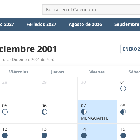
io 2027
Feriados 2027
Agosto de 2026
Septiembre
ciembre 2001
ENERO
2
Calendario
 Lunar Diciembre 2001 de Perú.
Lunar
Miércoles
Jueves
Viernes
Sába
Diciembre
28
29
30
01
2001
de
05
06
07
08
Perú.
MENGUANTE
12
13
14
15