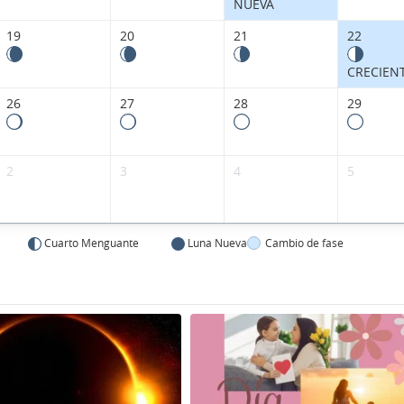
NUEVA
19
20
21
22
CRECIEN
26
27
28
29
2
3
4
5
Cuarto Menguante
Luna Nueva
Cambio de fase