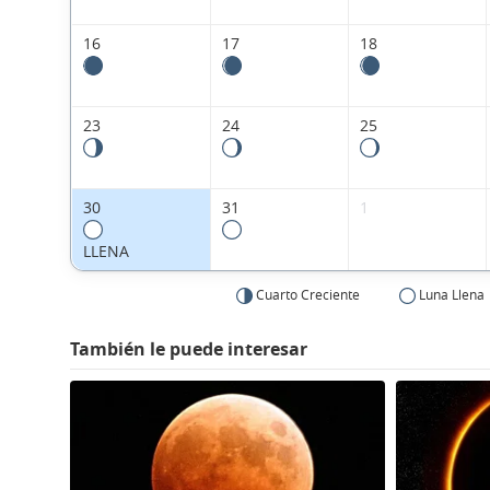
16
17
18
23
24
25
30
31
1
LLENA
Cuarto Creciente
Luna Llena
También le puede interesar