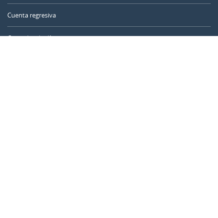
Cuenta regresiva
Contador de días
Calculadora de tiempo
Día del año
Calculadora de edad
Temporizador online
CALENDARR.COM
Sobre nosotros
Privacidad