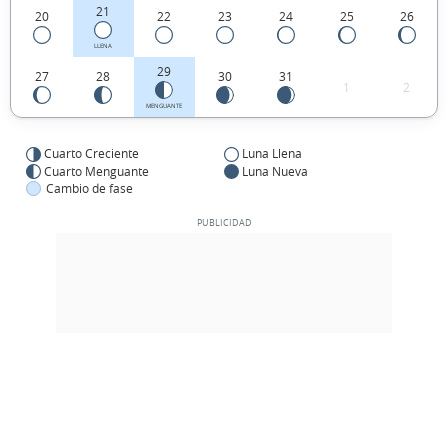
21
20
22
23
24
25
26
LLENA
29
27
28
30
31
1
2
MENGUANTE
Cuarto Creciente
Luna Llena
Cuarto Menguante
Luna Nueva
Cambio de fase