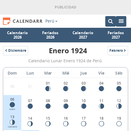
Perú
Calendario
Feriados
Calendario
Feriados
2026
2026
2027
2027
Enero 1924
Diciembre
Febrero
1923
1924
Calendario
Calendario Lunar Enero 1924 de Perú.
Lunar
Enero
Dom
Lun
Mar
Mié
Jue
Vie
Sáb
1924
01
02
03
04
05
30
31
de
Perú.
06
07
08
09
10
11
12
NUEVA
13
14
15
16
17
18
19
CRECIENTE