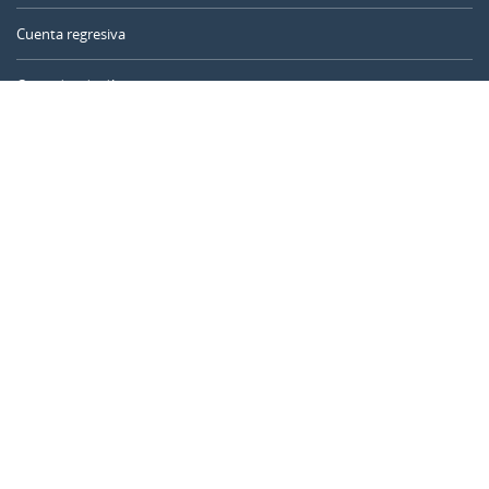
Cuenta regresiva
Contador de días
Calculadora de tiempo
Día del año
Calculadora de edad
Temporizador online
CALENDARR.COM
Sobre nosotros
Privacidad