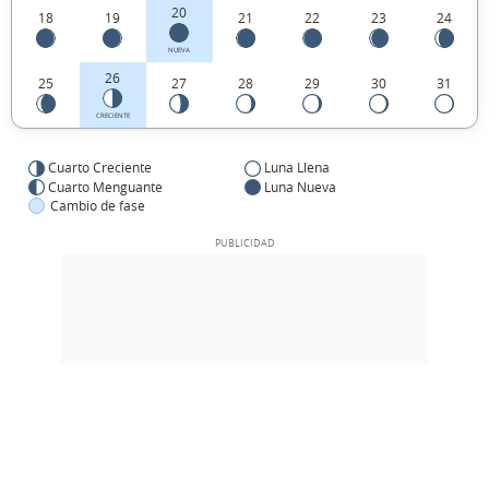
20
18
19
21
22
23
24
NUEVA
26
25
27
28
29
30
31
CRECIENTE
Cuarto Creciente
Luna Llena
Cuarto Menguante
Luna Nueva
Cambio de fase