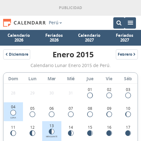
Perú
Calendario
Feriados
Calendario
Feriados
2026
2026
2027
2027
Enero 2015
Diciembre
Febrero
2014
2015
Calendario
Calendario Lunar Enero 2015 de Perú.
Lunar
Enero
Dom
Lun
Mar
Mié
Jue
Vie
Sáb
2015
01
02
03
28
29
30
31
de
Perú.
04
05
06
07
08
09
10
LLENA
13
11
12
14
15
16
17
MENGUANTE