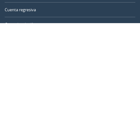
Cuenta regresiva
Contador de días
Calculadora de tiempo
Día del año
Calculadora de edad
Temporizador online
CALENDARR.COM
Sobre nosotros
Privacidad