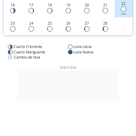
22
16
17
18
19
20
21
LLENA
23
24
25
26
27
28
1
Cuarto Creciente
Luna Llena
Cuarto Menguante
Luna Nueva
Cambio de fase