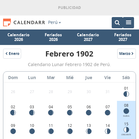
Perú
Calendario
Feriados
Calendario
Feriados
2026
2026
2027
2027
Febrero 1902
Enero
Marzo
1902
1902
Calendario
Calendario Lunar Febrero 1902 de Perú.
Lunar
Febrero
Dom
Lun
Mar
Mié
Jue
Vie
Sáb
1902
01
26
27
28
29
30
31
de
Perú.
08
02
03
04
05
06
07
NUEVA
15
09
10
11
12
13
14
CRECIENTE