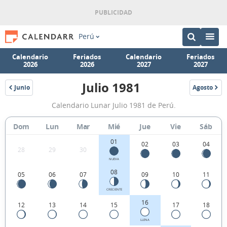
Perú
Calendario
Feriados
Calendario
Feriados
2026
2026
2027
2027
Julio 1981
Junio
Agosto
1981
1981
Calendario
Calendario Lunar Julio 1981 de Perú.
Lunar
Julio
Dom
Lun
Mar
Mié
Jue
Vie
Sáb
1981
01
02
03
04
28
29
30
de
NUEVA
Perú.
08
05
06
07
09
10
11
CRECIENTE
16
12
13
14
15
17
18
LLENA