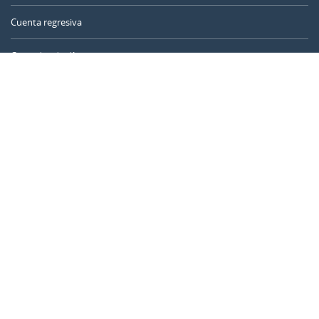
Cuenta regresiva
Contador de días
Calculadora de tiempo
Día del año
Calculadora de edad
Temporizador online
CALENDARR.COM
Sobre nosotros
Privacidad