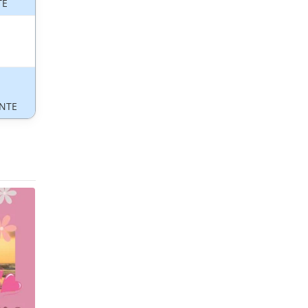
TE
NTE