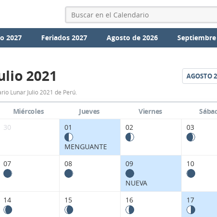
io 2027
Feriados 2027
Agosto de 2026
Septiembre
ulio 2021
AGOSTO
2
Calendario
rio Lunar Julio 2021 de Perú.
Lunar
Miércoles
Jueves
Viernes
Sába
Julio
30
01
02
03
2021
MENGUANTE
de
07
08
09
10
Perú.
NUEVA
14
15
16
17