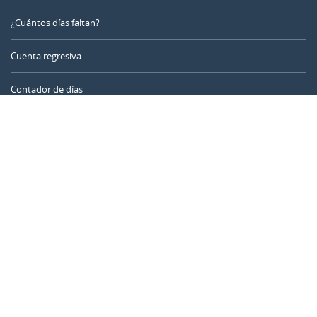
¿Cuántos días faltan?
Cuenta regresiva
Contador de días
Calculadora de tiempo
Día del año
Calculadora de edad
Temporizador online
CALENDARR.COM
Sobre nosotros