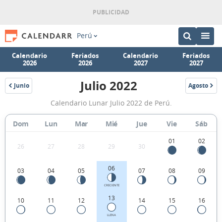
Perú
Calendario
Feriados
Calendario
Feriados
2026
2026
2027
2027
Julio 2022
Junio
Agosto
2022
2022
Calendario
Calendario Lunar Julio 2022 de Perú.
Lunar
Julio
Dom
Lun
Mar
Mié
Jue
Vie
Sáb
2022
01
02
26
27
28
29
30
de
Perú.
06
03
04
05
07
08
09
CRECIENTE
13
10
11
12
14
15
16
LLENA