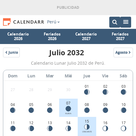
Perú
Calendario
Feriados
Calendario
Feriados
2026
2026
2027
2027
Julio 2032
Junio
Agosto
2032
2032
Calendario
Calendario Lunar Julio 2032 de Perú.
Lunar
Julio
Dom
Lun
Mar
Mié
Jue
Vie
Sáb
2032
01
02
03
27
28
29
30
de
Perú.
07
04
05
06
08
09
10
NUEVA
15
11
12
13
14
16
17
CRECIENTE