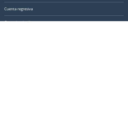
Cuenta regresiva
Contador de días
Calculadora de tiempo
Día del año
Calculadora de edad
Temporizador online
CALENDARR.COM
Sobre nosotros
Privacidad