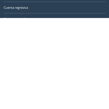
Cuenta regresiva
Contador de días
Calculadora de tiempo
Día del año
Calculadora de edad
Temporizador online
CALENDARR.COM
Sobre nosotros
Privacidad