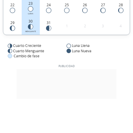
23
22
24
25
26
27
28
LLENA
30
29
31
1
2
3
4
MENGUANTE
Cuarto Creciente
Luna Llena
Cuarto Menguante
Luna Nueva
Cambio de fase