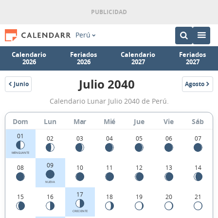
Perú
Calendario
Feriados
Calendario
Feriados
2026
2026
2027
2027
Julio 2040
Junio
Agosto
2040
2040
Calendario
Calendario Lunar Julio 2040 de Perú.
Lunar
Julio
Dom
Lun
Mar
Mié
Jue
Vie
Sáb
2040
01
02
03
04
05
06
07
de
MENGUANTE
Perú.
09
08
10
11
12
13
14
NUEVA
17
15
16
18
19
20
21
CRECIENTE