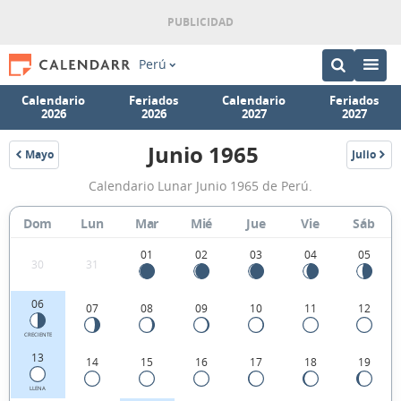
Perú
Calendario
Feriados
Calendario
Feriados
2026
2026
2027
2027
Junio 1965
Mayo
Julio
1965
1965
Calendario
Calendario Lunar Junio 1965 de Perú.
Lunar
Junio
Dom
Lun
Mar
Mié
Jue
Vie
Sáb
1965
01
02
03
04
05
30
31
de
Perú.
06
07
08
09
10
11
12
CRECIENTE
13
14
15
16
17
18
19
LLENA