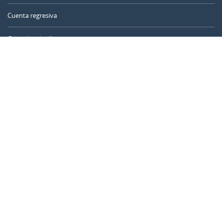
Cuenta regresiva
Contador de días
Calculadora de tiempo
Día del año
Calculadora de edad
Temporizador online
CALENDARR.COM
Sobre nosotros
Privacidad