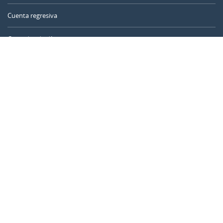
Cuenta regresiva
Contador de días
Calculadora de tiempo
Día del año
Calculadora de edad
Temporizador online
CALENDARR.COM
Sobre nosotros
Privacidad