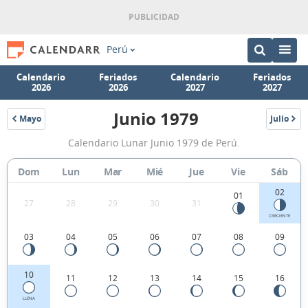
Perú
Calendario
Feriados
Calendario
Feriados
2026
2026
2027
2027
Junio 1979
Mayo
Julio
1979
1979
Calendario
Calendario Lunar Junio 1979 de Perú.
Lunar
Junio
Dom
Lun
Mar
Mié
Jue
Vie
Sáb
1979
02
01
27
28
29
30
31
de
CRECIENTE
Perú.
03
04
05
06
07
08
09
10
11
12
13
14
15
16
LLENA