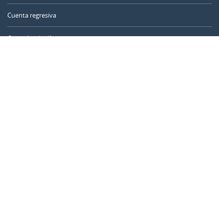
Cuenta regresiva
Contador de días
Calculadora de tiempo
Día del año
Calculadora de edad
Temporizador online
CALENDARR.COM
Sobre nosotros
Privacidad