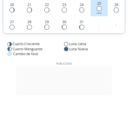
25
20
21
22
23
24
26
LLENA
27
28
29
30
31
1
2
Cuarto Creciente
Luna Llena
Cuarto Menguante
Luna Nueva
Cambio de fase