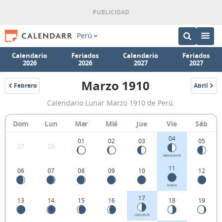
Perú
Calendario
Feriados
Calendario
Feriados
2026
2026
2027
2027
Marzo 1910
Febrero
Abril
1910
1910
Calendario
Calendario Lunar Marzo 1910 de Perú.
Lunar
Marzo
Dom
Lun
Mar
Mié
Jue
Vie
Sáb
1910
04
01
02
03
05
27
28
de
MENGUANTE
Perú.
11
06
07
08
09
10
12
NUEVA
17
13
14
15
16
18
19
CRECIENTE