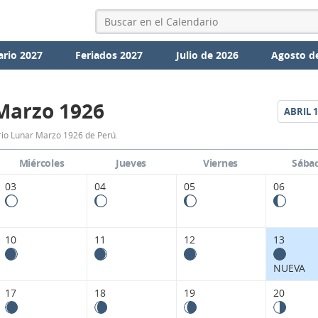
ario 2027
Feriados 2027
Julio de 2026
Agosto d
Marzo 1926
ABRIL
1
Calendario
io Lunar Marzo 1926 de Perú.
Lunar
Miércoles
Jueves
Viernes
Sába
Marzo
03
04
05
06
1926
de
10
11
12
13
Perú.
NUEVA
17
18
19
20