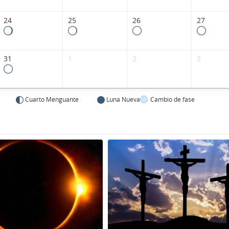
24
25
26
27
31
1
2
3
Cuarto Menguante
Luna Nueva
Cambio de fase