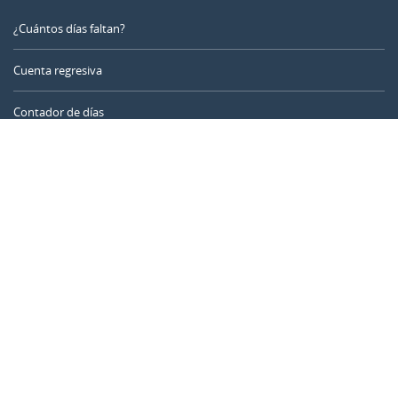
¿Cuántos días faltan?
Cuenta regresiva
Contador de días
Calculadora de tiempo
Día del año
Calculadora de edad
Temporizador online
CALENDARR.COM
Sobre nosotros