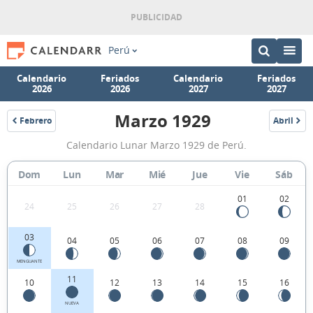
Perú
Calendario
Feriados
Calendario
Feriados
2026
2026
2027
2027
Marzo 1929
Febrero
Abril
1929
1929
Calendario
Calendario Lunar Marzo 1929 de Perú.
Lunar
Marzo
Dom
Lun
Mar
Mié
Jue
Vie
Sáb
1929
01
02
24
25
26
27
28
de
Perú.
03
04
05
06
07
08
09
MENGUANTE
11
10
12
13
14
15
16
NUEVA