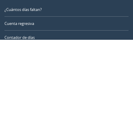
¿Cuántos días faltan?
Cuenta regresiva
Contador de días
Calculadora de tiempo
Día del año
Calculadora de edad
Temporizador online
CALENDARR.COM
Sobre nosotros