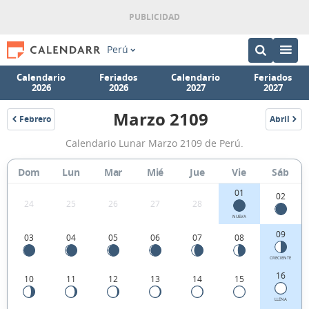
Perú
Calendario
Feriados
Calendario
Feriados
2026
2026
2027
2027
Marzo 2109
Febrero
Abril
2109
2109
Calendario
Calendario Lunar Marzo 2109 de Perú.
Lunar
Marzo
Dom
Lun
Mar
Mié
Jue
Vie
Sáb
2109
01
02
24
25
26
27
28
de
NUEVA
Perú.
09
03
04
05
06
07
08
CRECIENTE
16
10
11
12
13
14
15
LLENA