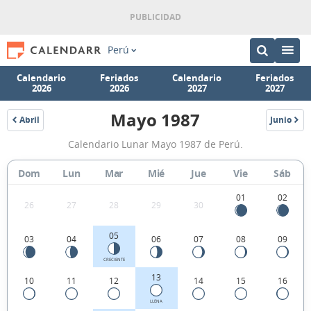
Perú
Calendario
Feriados
Calendario
Feriados
2026
2026
2027
2027
Mayo 1987
Abril
Junio
1987
1987
Calendario
Calendario Lunar Mayo 1987 de Perú.
Lunar
Mayo
Dom
Lun
Mar
Mié
Jue
Vie
Sáb
1987
01
02
26
27
28
29
30
de
Perú.
05
03
04
06
07
08
09
CRECIENTE
13
10
11
12
14
15
16
LLENA