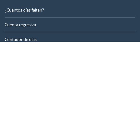
¿Cuántos días faltan?
Cuenta regresiva
Contador de días
Calculadora de tiempo
Día del año
Calculadora de edad
Temporizador online
CALENDARR.COM
Sobre nosotros