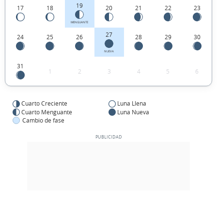
19
17
18
20
21
22
23
MENGUANTE
27
24
25
26
28
29
30
NUEVA
31
1
2
3
4
5
6
Cuarto Creciente
Luna Llena
Cuarto Menguante
Luna Nueva
Cambio de fase