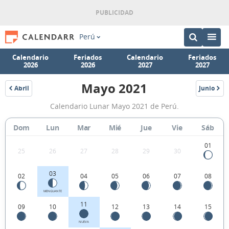
Perú
Calendario
Feriados
Calendario
Feriados
2026
2026
2027
2027
Mayo 2021
Abril
Junio
2021
2021
Calendario
Calendario Lunar Mayo 2021 de Perú.
Lunar
Mayo
Dom
Lun
Mar
Mié
Jue
Vie
Sáb
2021
01
25
26
27
28
29
30
de
Perú.
03
02
04
05
06
07
08
MENGUANTE
11
09
10
12
13
14
15
NUEVA