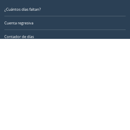
¿Cuántos días faltan?
Cuenta regresiva
Contador de días
Calculadora de tiempo
Día del año
Calculadora de edad
Temporizador online
CALENDARR.COM
Sobre nosotros