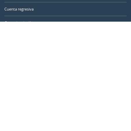
Cuenta regresiva
Contador de días
Calculadora de tiempo
Día del año
Calculadora de edad
Temporizador online
CALENDARR.COM
Sobre nosotros
Privacidad