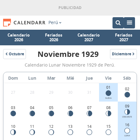
Perú
Calendario
Feriados
Calendario
Feriados
2026
2026
2027
2027
Noviembre 1929
Octubre
Diciembre
1929
1929
Calendario
Calendario Lunar Noviembre 1929 de Perú.
Lunar
Noviembre
Dom
Lun
Mar
Mié
Jue
Vie
Sáb
1929
01
02
27
28
29
30
31
de
NUEVA
Perú.
09
03
04
05
06
07
08
CRECIENTE
16
10
11
12
13
14
15
LLENA