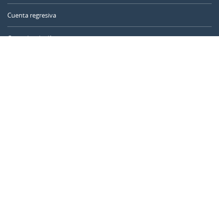
Cuenta regresiva
Contador de días
Calculadora de tiempo
Día del año
Calculadora de edad
Temporizador online
CALENDARR.COM
Sobre nosotros
Privacidad