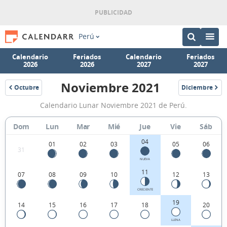
Perú
Calendario
Feriados
Calendario
Feriados
2026
2026
2027
2027
Noviembre 2021
Octubre
Diciembre
2021
2021
Calendario
Calendario Lunar Noviembre 2021 de Perú.
Lunar
Noviembre
Dom
Lun
Mar
Mié
Jue
Vie
Sáb
2021
04
01
02
03
05
06
31
de
NUEVA
Perú.
11
07
08
09
10
12
13
CRECIENTE
19
14
15
16
17
18
20
LLENA