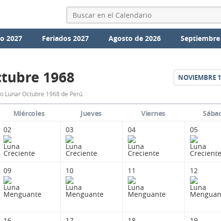
io 2027
Feriados 2027
Agosto de 2026
Septiembre
tubre 1968
NOVIEMBRE
1
Calendario
o Lunar Octubre 1968 de Perú.
Lunar
Miércoles
Jueves
Viernes
Sába
Octubre
02
03
04
05
1968
de
Perú.
09
10
11
12
16
17
18
19