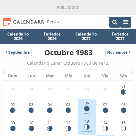
Perú
Calendario
Feriados
Calendario
Feriados
2026
2026
2027
2027
Octubre 1983
Septiembre
Noviembre
1983
1983
Calendario
Calendario Lunar Octubre 1983 de Perú.
Lunar
Octubre
Dom
Lun
Mar
Mié
Jue
Vie
Sáb
1983
01
25
26
27
28
29
30
de
Perú.
06
02
03
04
05
07
08
NUEVA
13
09
10
11
12
14
15
CRECIENTE