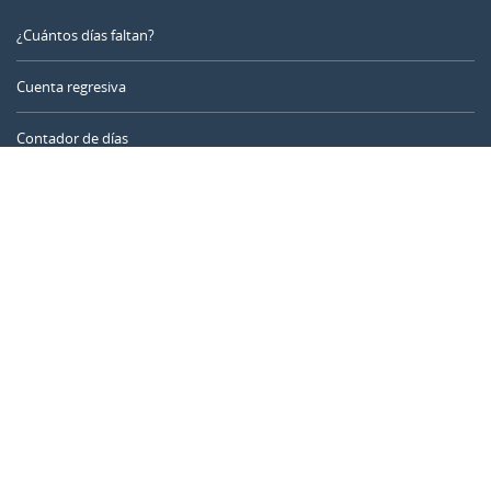
¿Cuántos días faltan?
Cuenta regresiva
Contador de días
Calculadora de tiempo
Día del año
Calculadora de edad
Temporizador online
CALENDARR.COM
Sobre nosotros