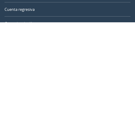
Cuenta regresiva
Contador de días
Calculadora de tiempo
Día del año
Calculadora de edad
Temporizador online
CALENDARR.COM
Sobre nosotros
Privacidad