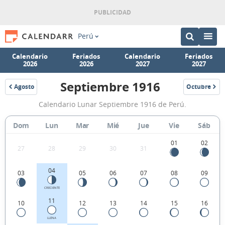
Perú
Calendario
Feriados
Calendario
Feriados
2026
2026
2027
2027
Septiembre 1916
Agosto
Octubre
1916
1916
Calendario
Calendario Lunar Septiembre 1916 de Perú.
Lunar
Septiembre
Dom
Lun
Mar
Mié
Jue
Vie
Sáb
1916
01
02
27
28
29
30
31
de
Perú.
04
03
05
06
07
08
09
CRECIENTE
11
10
12
13
14
15
16
LLENA