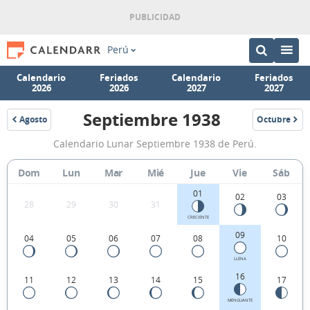
Perú
Calendario
Feriados
Calendario
Feriados
2026
2026
2027
2027
Septiembre 1938
Agosto
Octubre
1938
1938
Calendario
Calendario Lunar Septiembre 1938 de Perú.
Lunar
Septiembre
Dom
Lun
Mar
Mié
Jue
Vie
Sáb
1938
01
02
03
28
29
30
31
de
CRECIENTE
Perú.
09
04
05
06
07
08
10
LLENA
16
11
12
13
14
15
17
MENGUANTE