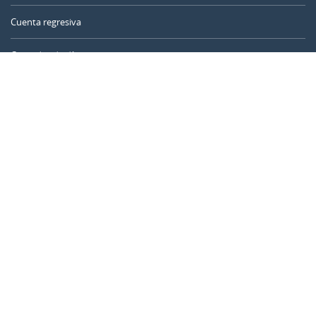
Cuenta regresiva
Contador de días
Calculadora de tiempo
Día del año
Calculadora de edad
Temporizador online
CALENDARR.COM
Sobre nosotros
Privacidad