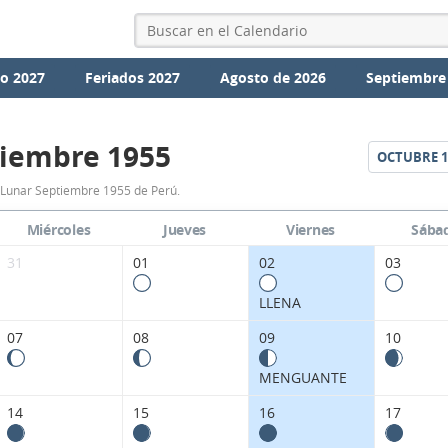
io 2027
Feriados 2027
Agosto de 2026
Septiembre
iembre 1955
OCTUBRE
1
Calendario
 Lunar Septiembre 1955 de Perú.
Lunar
Miércoles
Jueves
Viernes
Sába
Septiembre
31
01
02
03
1955
LLENA
de
07
08
09
10
Perú.
MENGUANTE
14
15
16
17