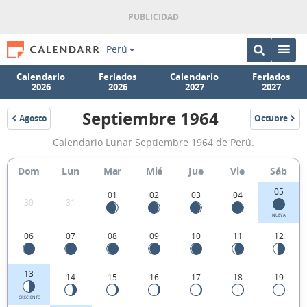
Perú
Calendario
Feriados
Calendario
Feriados
2026
2026
2027
2027
Septiembre 1964
Agosto
Octubre
1964
1964
Calendario
Calendario Lunar Septiembre 1964 de Perú.
Lunar
Septiembre
Dom
Lun
Mar
Mié
Jue
Vie
Sáb
1964
05
01
02
03
04
30
31
de
NUEVA
Perú.
06
07
08
09
10
11
12
13
14
15
16
17
18
19
CRECIENTE