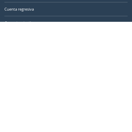
Cuenta regresiva
Contador de días
Calculadora de tiempo
Día del año
Calculadora de edad
Temporizador online
CALENDARR.COM
Sobre nosotros
Privacidad