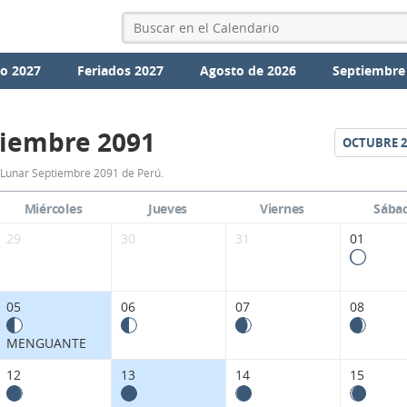
io 2027
Feriados 2027
Agosto de 2026
Septiembre
iembre 2091
OCTUBRE
2
Calendario
 Lunar Septiembre 2091 de Perú.
Lunar
Miércoles
Jueves
Viernes
Sába
Septiembre
29
30
31
01
2091
de
05
06
07
08
Perú.
MENGUANTE
12
13
14
15