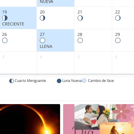
NUEVA
19
20
21
22
CRECIENTE
26
27
28
29
LLENA
3
4
5
6
Cuarto Menguante
Luna Nueva
Cambio de fase