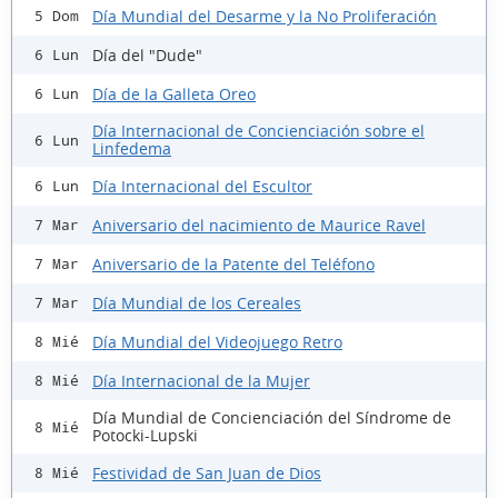
Día Mundial del Desarme y la No Proliferación
5 Dom
Día del "Dude"
6 Lun
Día de la Galleta Oreo
6 Lun
Día Internacional de Concienciación sobre el
6 Lun
Linfedema
Día Internacional del Escultor
6 Lun
Aniversario del nacimiento de Maurice Ravel
7 Mar
Aniversario de la Patente del Teléfono
7 Mar
Día Mundial de los Cereales
7 Mar
Día Mundial del Videojuego Retro
8 Mié
Día Internacional de la Mujer
8 Mié
Día Mundial de Concienciación del Síndrome de
8 Mié
Potocki-Lupski
Festividad de San Juan de Dios
8 Mié