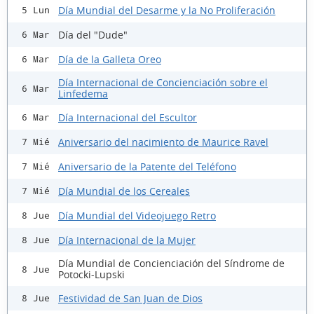
Día Mundial del Desarme y la No Proliferación
5 Lun
Día del "Dude"
6 Mar
Día de la Galleta Oreo
6 Mar
Día Internacional de Concienciación sobre el
6 Mar
Linfedema
Día Internacional del Escultor
6 Mar
Aniversario del nacimiento de Maurice Ravel
7 Mié
Aniversario de la Patente del Teléfono
7 Mié
Día Mundial de los Cereales
7 Mié
Día Mundial del Videojuego Retro
8 Jue
Día Internacional de la Mujer
8 Jue
Día Mundial de Concienciación del Síndrome de
8 Jue
Potocki-Lupski
Festividad de San Juan de Dios
8 Jue