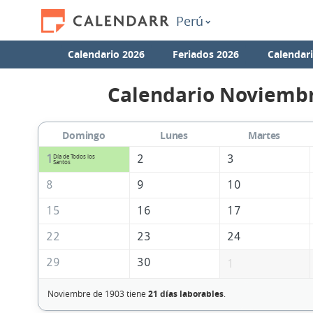
Perú
Calendario 2026
Feriados 2026
Calendar
Calendario Noviembr
Domingo
Lunes
Martes
1
2
3
Día de Todos los
Santos
8
9
10
15
16
17
22
23
24
29
30
1
Noviembre de 1903 tiene
21 días laborables
.