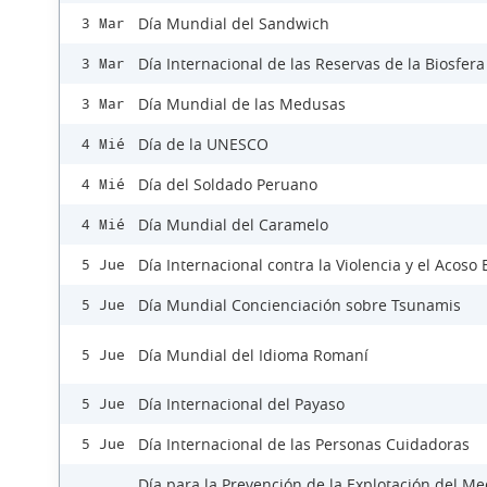
Día Mundial del Sandwich
3 Mar
Día Internacional de las Reservas de la Biosfera
3 Mar
Día Mundial de las Medusas
3 Mar
Día de la UNESCO
4 Mié
Día del Soldado Peruano
4 Mié
Día Mundial del Caramelo
4 Mié
Día Internacional contra la Violencia y el Acoso 
5 Jue
Día Mundial Concienciación sobre Tsunamis
5 Jue
Día Mundial del Idioma Romaní
5 Jue
Día Internacional del Payaso
5 Jue
Día Internacional de las Personas Cuidadoras
5 Jue
Día para la Prevención de la Explotación del Me