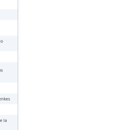
lo
os
enkes
e la