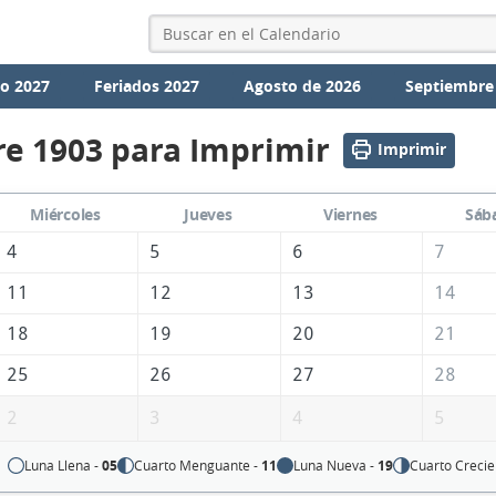
io 2027
Feriados 2027
Agosto de 2026
Septiembre
e 1903 para Imprimir
Imprimir
Miércoles
Jueves
Viernes
Sáb
4
5
6
7
11
12
13
14
18
19
20
21
25
26
27
28
2
3
4
5
Luna Llena -
05
Cuarto Menguante -
11
Luna Nueva -
19
Cuarto Crecie