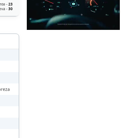
nte -
23
eva -
30
breza