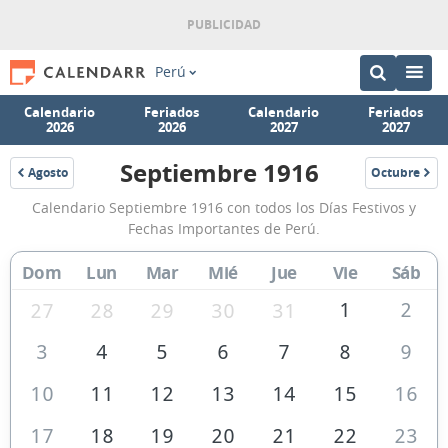
Perú
Calendario
Feriados
Calendario
Feriados
2026
2026
2027
2027
Septiembre 1916
Agosto
Octubre
1916
1916
Calendario
Calendario Septiembre 1916 con todos los Días Festivos y
Septiembre
Fechas Importantes de Perú.
1916
Dom
Lun
Mar
Mié
Jue
Vie
Sáb
de
Perú
1
2
27
28
29
30
31
3
4
5
6
7
8
9
10
11
12
13
14
15
16
17
18
19
20
21
22
23