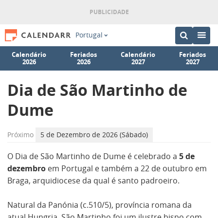
Portugal
Calendário
Feriados
Calendário
Feriados
2026
2026
2027
2027
Dia de São Martinho de
Dume
Próximo
5 de Dezembro de 2026 (Sábado)
O Dia de São Martinho de Dume é celebrado a
5 de
dezembro
em Portugal e também a 22 de outubro em
Braga, arquidiocese da qual é santo padroeiro.
Natural da Panónia (c.510/5), província romana da
atual Hungria, São Martinho foi um ilustre bispo com