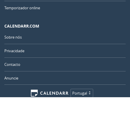
Temporizador online
CALENDARR.COM
Sobre nós
Privacidade
Contacto
Anuncie
Portugal
© 2011 – 2026
–
Calendarr.com
Calendários, feriados e ferramentas simples para planear, celebrar e
acompanhar datas importantes.