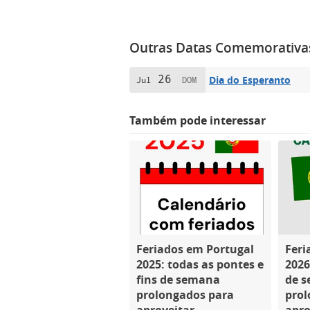
Outras Datas Comemorativa
26
Dia do Esperanto
Jul
DOM
Também pode interessar
Feriados em Portugal
Feri
2025: todas as pontes e
2026
fins de semana
de 
prolongados para
prol
aproveitar
apro