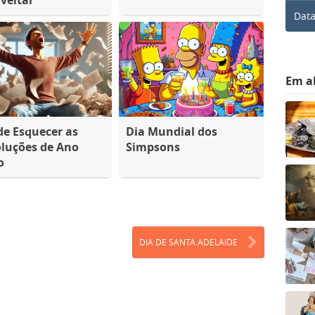
Data
Em a
de Esquecer as
Dia Mundial dos
luções de Ano
Simpsons
o
DIA DE SANTA ADELAIDE