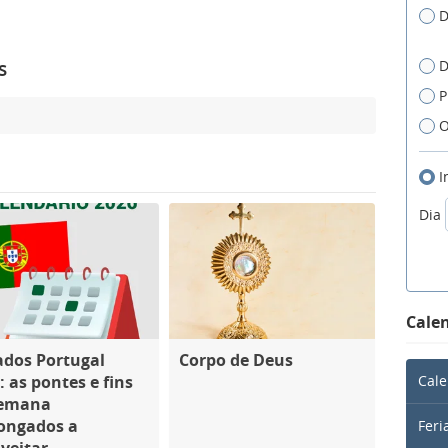
D
D
s
P
O
I
Dia
Calen
ados Portugal
Corpo de Deus
: as pontes e fins
Cale
semana
ongados a
Feri
veitar