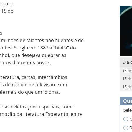
polaco
 15 de
is
milhões de falantes não fluentes e de
entes. Surgiu em 1887 a “bíblia” do
nhof, que desejava quebrar as
Dia 
nir os diferentes povos.
15 de
teratura, cartas, intercâmbios
15 de
s de rádio e de televisão e em
15 de
fale mais do que um idioma.
Qua
rias celebrações especiais, com o
Sele
omoção da literatura Esperanto, entre
N
D