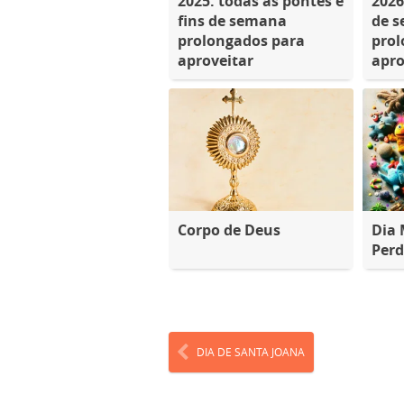
2025: todas as pontes e
2026
fins de semana
de 
prolongados para
prol
aproveitar
apro
Corpo de Deus
Dia 
Perd
DIA DE SANTA JOANA