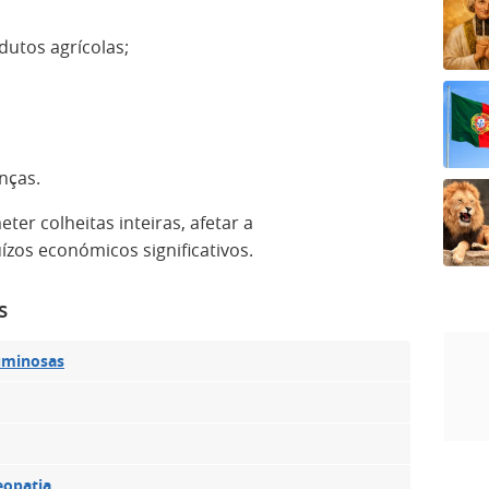
dutos agrícolas;
nças.
r colheitas inteiras, afetar a
ízos económicos significativos.
s
uminosas
eopatia