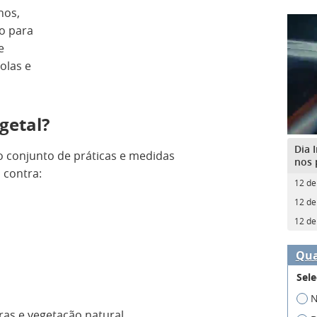
nos,
o para
e
olas e
getal?
Dia 
o conjunto de práticas e medidas
nos 
 contra:
12 de
12 de
12 de
Qua
Sele
N
as e vegetação natural.