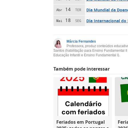
14
Dia Mundial da Doen
Abr
TER
18
Dia Internacional do 
Mai
SEG
Márcia Fernandes
Professora, produz conteúdos educativ
Santos (habilitação para Ensino Fundamental II
Educação Infantil e Ensino Fundamental I).
Também pode interessar
Feriados em Portugal
Feri