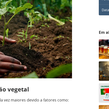
Data
Em a
ção vegetal
a vez maiores devido a fatores como: