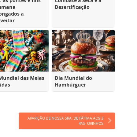
: as pontes e fins
Combate à Seca e à
semana
Desertificação
ongados a
veitar
Mundial das Meias
Dia Mundial do
idas
Hambúrguer
APARIÇÃO DE NOSSA SRA. DE FÁTIMA AOS 3
PASTORINHOS