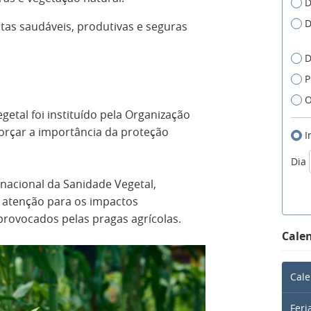
D
D
antas saudáveis, produtivas e seguras
D
P
O
getal foi instituído pela Organização
orçar a importância da proteção
I
Dia
ernacional da Sanidade Vegetal,
 atenção para os impactos
provocados pelas pragas agrícolas.
Calen
Cale
Feri