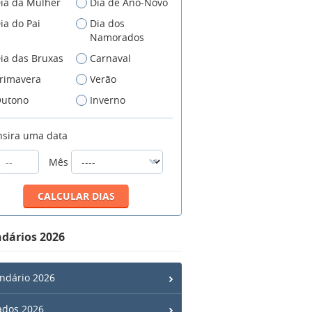
ia da Mulher
Dia de Ano-Novo
ia do Pai
Dia dos
Namorados
ia das Bruxas
Carnaval
rimavera
Verão
utono
Inverno
nsira uma data
Mês
dários 2026
ndário 2026
ados 2026