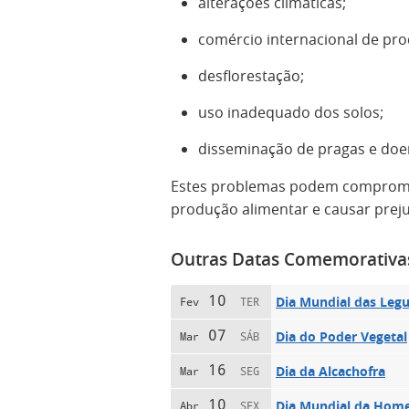
alterações climáticas;
comércio internacional de pro
desflorestação;
uso inadequado dos solos;
disseminação de pragas e doe
Estes problemas podem compromete
produção alimentar e causar preju
Outras Datas Comemorativa
10
Dia Mundial das Leg
Fev
TER
07
Dia do Poder Vegetal
Mar
SÁB
16
Dia da Alcachofra
Mar
SEG
10
Dia Mundial da Hom
Abr
SEX