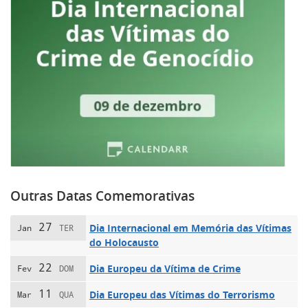
Outras Datas Comemorativas
27
Dia Internacional em Memória das Vítimas
Jan
TER
do Holocausto
22
Dia Europeu da Vítima de Crime
Fev
DOM
11
Dia Europeu das Vítimas do Terrorismo
Mar
QUA