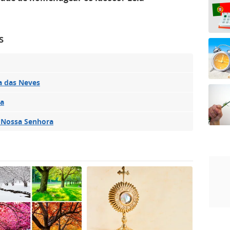
s
a das Neves
ia
e Nossa Senhora