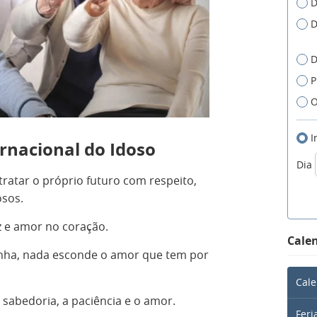
D
D
D
P
O
I
ernacional do Idoso
Dia
tratar o próprio futuro com respeito,
osos.
z e amor no coração.
Calen
enha, nada esconde o amor que tem por
Cale
 sabedoria, a paciência e o amor.
Feri