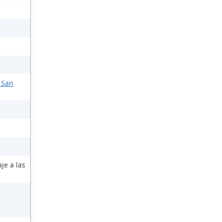
 San
je a las