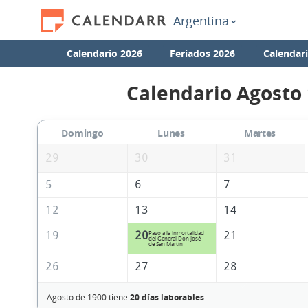
Argentina
Calendario 2026
Feriados 2026
Calendar
Calendario Agosto
Domingo
Lunes
Martes
29
30
31
5
6
7
12
13
14
19
20
21
Paso a la Inmortalidad
del General Don José
de San Martín
26
27
28
Agosto de 1900 tiene
20 días laborables
.