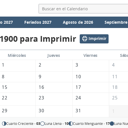
io 2027
Feriados 2027
Agosto de 2026
Septiembre
 1900 para Imprimir
Imprimir
Miércoles
Jueves
Viernes
Sáb
1
2
3
4
8
9
10
11
15
16
17
18
22
23
24
25
29
30
31
1
Cuarto Creciente -
03
Luna Llena -
10
Cuarto Menguante -
17
Luna Nu