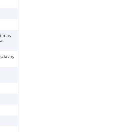
ctimas
las
sclavos