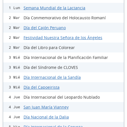
Semana Mundial de la Lactancia
1 Lun
Día Conmemorativo del Holocausto Romaní
2 Mar
Día del Cajón Peruano
2 Mar
Festividad Nuestra Señora de los Ángeles
2 Mar
Día del Libro para Colorear
2 Mar
Día Internacional de la Planificación Familiar
3 Mié
Día del Síndrome de CLOVES
3 Mié
Día Internacional de la Sandía
3 Mié
Día del Capoeirista
3 Mié
Día Internacional del Leopardo Nublado
4 Jue
San Juan María Vianney
4 Jue
Día Nacional de la Dalia
4 Jue
Día Internacional de la Cerveza
5 Vie