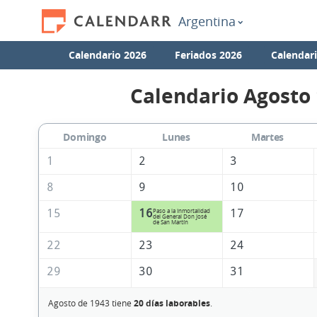
Argentina
Calendario 2026
Feriados 2026
Calendar
Calendario Agosto
Domingo
Lunes
Martes
1
2
3
8
9
10
15
16
17
Paso a la Inmortalidad
del General Don José
de San Martín
22
23
24
29
30
31
Agosto de 1943 tiene
20 días laborables
.