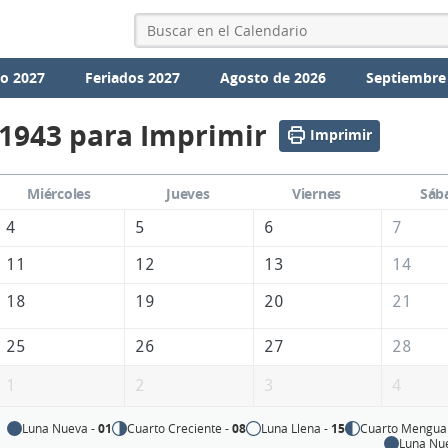
io 2027
Feriados 2027
Agosto de 2026
Septiembre
 1943 para Imprimir
Imprimir
Miércoles
Jueves
Viernes
Sáb
4
5
6
7
11
12
13
14
18
19
20
21
25
26
27
28
1
2
3
4
Luna Nueva -
01
Cuarto Creciente -
08
Luna Llena -
15
Cuarto Mengua
Luna Nu