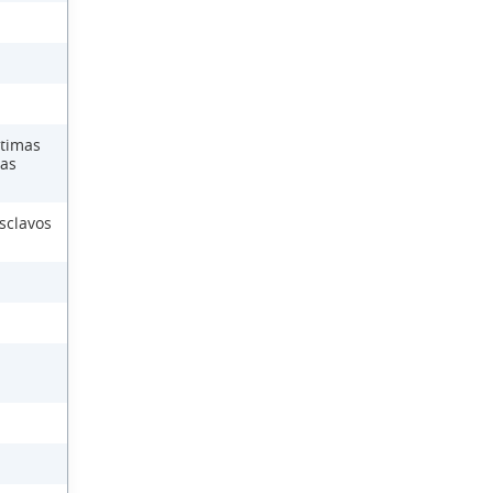
ctimas
las
sclavos