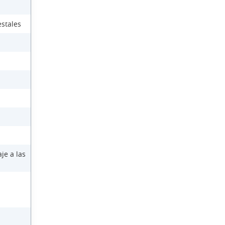
estales
je a las