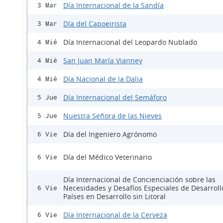
Día Internacional de la Sandía
3 Mar
Día del Capoeirista
3 Mar
Día Internacional del Leopardo Nublado
4 Mié
San Juan María Vianney
4 Mié
Día Nacional de la Dalia
4 Mié
Día Internacional del Semáforo
5 Jue
Nuestra Señora de las Nieves
5 Jue
Día del Ingeniero Agrónomo
6 Vie
Día del Médico Veterinario
6 Vie
Día Internacional de Concienciación sobre las
Necesidades y Desafíos Especiales de Desarroll
6 Vie
Países en Desarrollo sin Litoral
Día Internacional de la Cerveza
6 Vie