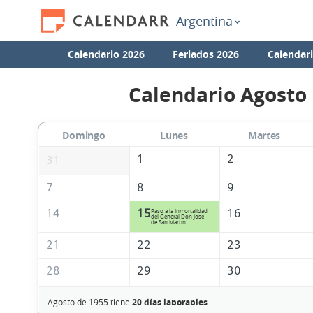
Argentina
Calendario 2026
Feriados 2026
Calendar
Calendario Agosto
Domingo
Lunes
Martes
1
2
31
7
8
9
14
15
16
Paso a la Inmortalidad
del General Don José
de San Martín
21
22
23
28
29
30
Agosto de 1955 tiene
20 días laborables
.