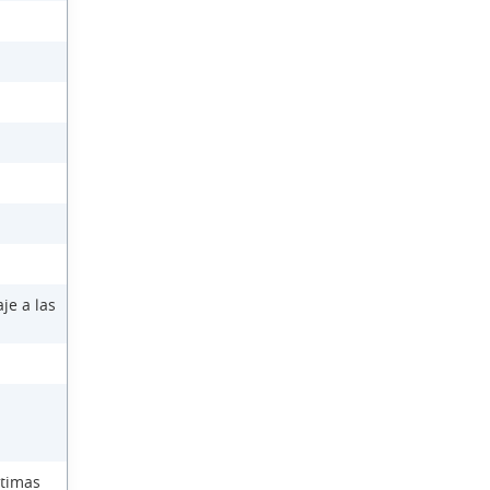
je a las
ctimas