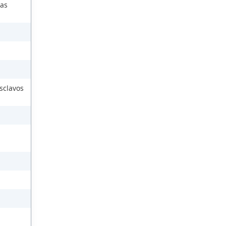
las
sclavos