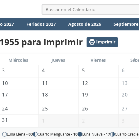
io 2027
Feriados 2027
Agosto de 2026
Septiembre
 1955 para Imprimir
Imprimir
Miércoles
Jueves
Viernes
Sáb
3
4
5
6
10
11
12
13
17
18
19
20
24
25
26
27
31
1
2
3
Luna Llena -
03
Cuarto Menguante -
10
Luna Nueva -
17
Cuarto Crecie