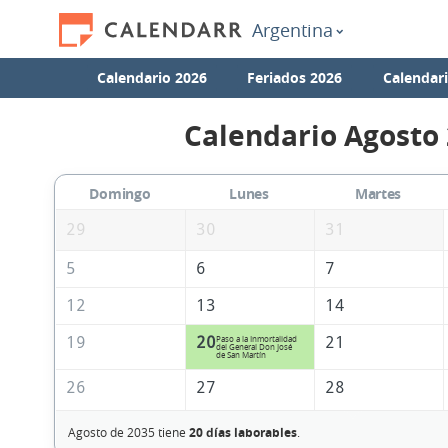
Argentina
Calendario 2026
Feriados 2026
Calendar
Calendario Agosto
Domingo
Lunes
Martes
29
30
31
5
6
7
12
13
14
19
20
21
Paso a la Inmortalidad
del General Don José
de San Martín
26
27
28
Agosto de 2035 tiene
20 días laborables
.