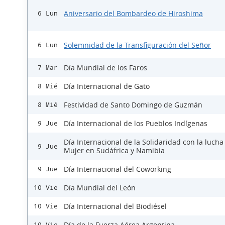
Aniversario del Bombardeo de Hiroshima
6 Lun
Solemnidad de la Transfiguración del Señor
6 Lun
Día Mundial de los Faros
7 Mar
Día Internacional de Gato
8 Mié
Festividad de Santo Domingo de Guzmán
8 Mié
Día Internacional de los Pueblos Indígenas
9 Jue
Día Internacional de la Solidaridad con la lucha
9 Jue
Mujer en Sudáfrica y Namibia
Día Internacional del Coworking
9 Jue
Día Mundial del León
10 Vie
Día Internacional del Biodiésel
10 Vie
Día de la Fuerza Aérea Argentina
10 Vie