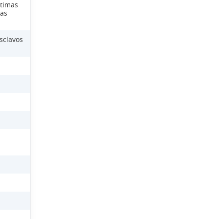
ctimas
las
sclavos