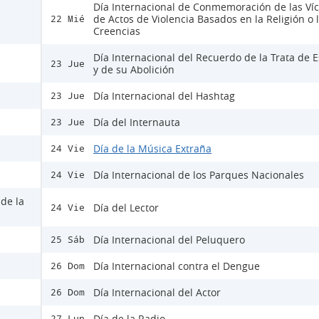
Día Internacional de Conmemoración de las Ví
de Actos de Violencia Basados en la Religión o 
22 Mié
Creencias
Día Internacional del Recuerdo de la Trata de E
23 Jue
y de su Abolición
Día Internacional del Hashtag
23 Jue
Día del Internauta
23 Jue
Día de la Música Extraña
24 Vie
Día Internacional de los Parques Nacionales
24 Vie
 de la
Día del Lector
24 Vie
Día Internacional del Peluquero
25 Sáb
Día Internacional contra el Dengue
26 Dom
Día Internacional del Actor
26 Dom
Día de la Radio
27 Lun