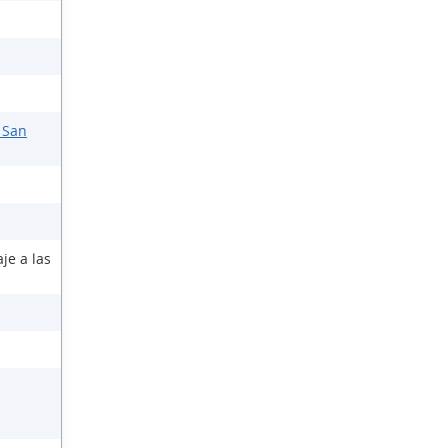
 San
je a las