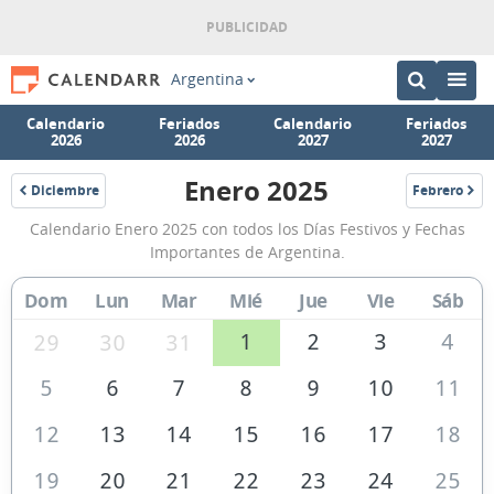
Argentina
Calendario
Feriados
Calendario
Feriados
2026
2026
2027
2027
Enero 2025
Diciembre
Febrero
2024
2025
Calendario
Calendario Enero 2025 con todos los Días Festivos y Fechas
Enero
Importantes de Argentina.
2025
Dom
Lun
Mar
Mié
Jue
Vie
Sáb
de
Argentina
1
2
3
4
29
30
31
5
6
7
8
9
10
11
12
13
14
15
16
17
18
19
20
21
22
23
24
25